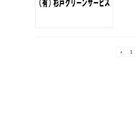
投
«
1
固
定
稿
ペ
の
ー
ジ
ペ
ー
ジ
送
り