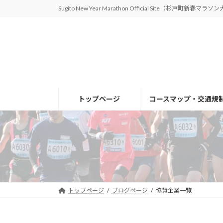
コ
ナ
Sugito New Year Marathon Official Site（杉戸町新春マラソ
ン
ビ
テ
ゲ
ン
ー
ツ
シ
へ
ョ
ス
ン
キ
に
トップページ
コースマップ・交通規
ッ
移
プ
動
トップページ
ブログページ
協賛企業一覧