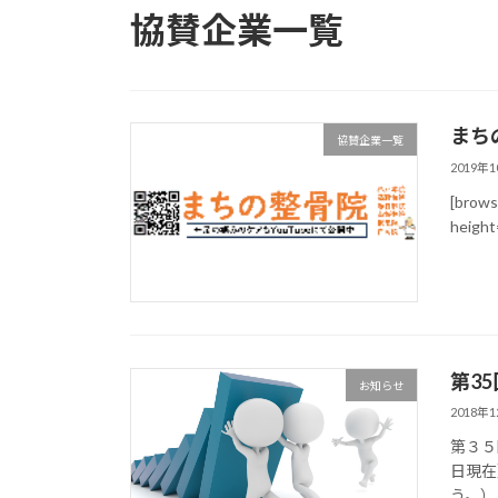
協賛企業一覧
まち
協賛企業一覧
2019年
[brows
heig
第35
お知らせ
2018年
第３５
日現在
う。）