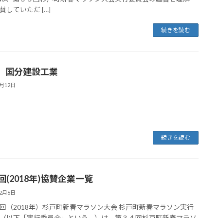
賛していただ […]
続きを読む
）国分建設工業
1月12日
続きを読む
回(2018年)協賛企業一覧
12月6日
回（2018年）杉戸町新春マラソン大会 杉戸町新春マラソン実行
（以下「実行委員会」という。）は、第３４回杉戸町新春マラソ