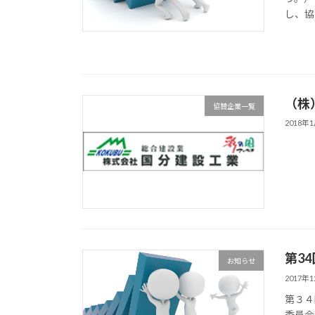
し、協
（株
協賛企業一覧
2018年
第34
お知らせ
2017年
第３４
委員会