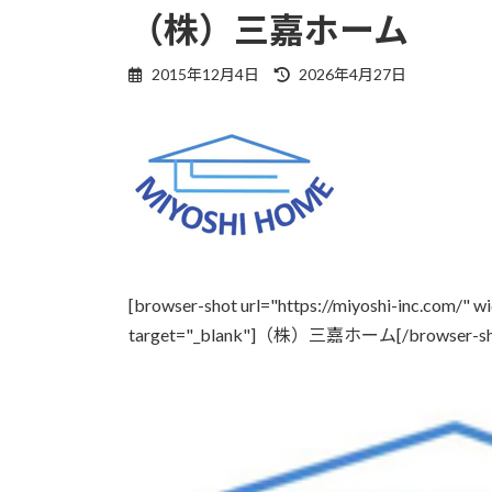
（株）三嘉ホーム
最
2015年12月4日
2026年4月27日
終
更
新
日
時
:
[browser-shot url="https://miyoshi-inc.co
target="_blank"]（株）三嘉ホーム[/browser-sh