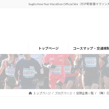
コ
ナ
Sugito New Year Marathon Official Site（杉戸町新春マラソ
ン
ビ
テ
ゲ
ン
ー
ツ
シ
へ
ョ
ス
ン
キ
に
トップページ
コースマップ・交通規
ッ
移
プ
動
トップページ
ブログページ
協賛企業一覧
（株）